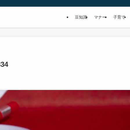
豆知識
マナー
子育て
334