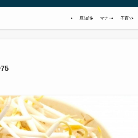
豆知識
マナー
子育て
975