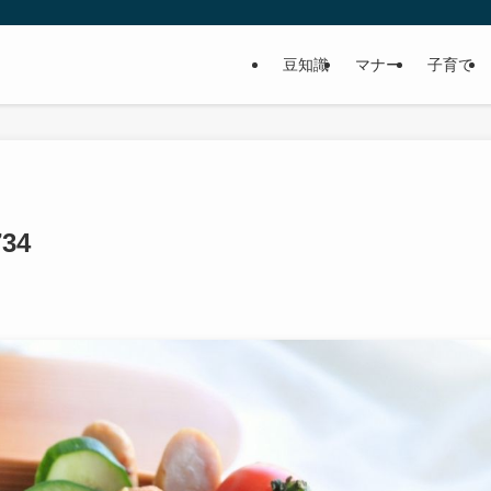
豆知識
マナー
子育て
734