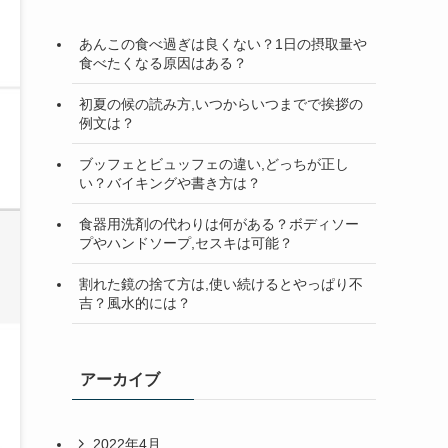
検
索
あんこの食べ過ぎは良くない？1日の摂取量や
食べたくなる原因はある？
初夏の候の読み方,いつからいつまでで挨拶の
例文は？
ブッフェとビュッフェの違い,どっちが正し
い？バイキングや書き方は？
食器用洗剤の代わりは何がある？ボディソー
プやハンドソープ,セスキは可能？
割れた鏡の捨て方は,使い続けるとやっぱり不
吉？風水的には？
アーカイブ
2022年4月