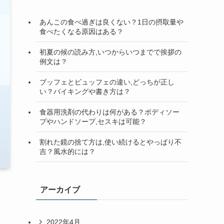
検
索
あんこの食べ過ぎは良くない？1日の摂取量や
食べたくなる原因はある？
初夏の候の読み方,いつからいつまでで挨拶の
例文は？
ブッフェとビュッフェの違い,どっちが正し
い？バイキングや書き方は？
食器用洗剤の代わりは何がある？ボディソー
プやハンドソープ,セスキは可能？
割れた鏡の捨て方は,使い続けるとやっぱり不
吉？風水的には？
アーカイブ
2022年4月