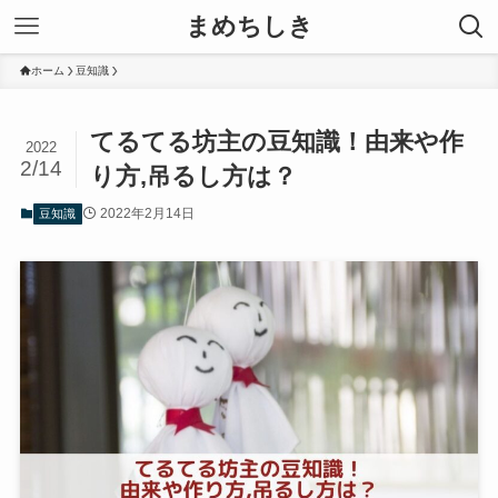
まめちしき
ホーム
豆知識
てるてる坊主の豆知識！由来や作
2022
2/14
り方,吊るし方は？
2022年2月14日
豆知識