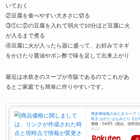
いておく
②豆腐を食べやすい大きさに切る
③①に②の豆腐を入れて弱火で10分ほど豆腐に火
が入るまで煮る
④豆腐に火が入ったら器に盛って、お好みでネギ
をかけたり醤油やポン酢で味を足して出来上がり
最近は水炊きのスープが市販であるのでこれがあ
るとご家庭でも簡単に作りやすいです。
博多華味鳥の水たきスープ（6
炊き はかた はなみどり【公
価格：540円（税込、送料別
時点)
楽