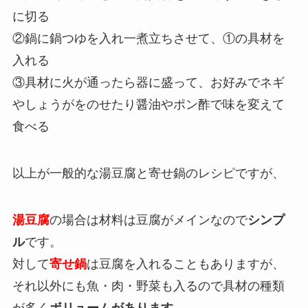
に切る
②鍋に鍋つゆを入れ一煮立ちさせて、①の具材を
入れる
③具材に火が通ったら器に盛って、お好みでネギ
やしょうがをのせたり醤油やポン酢で味を変えて
食べる
以上が一般的な湯豆腐と寄せ鍋のレシピですが、
湯豆腐
の場合は材料は豆腐がメインなので
シンプ
ル
です。
対して
寄せ鍋
は豆腐を入れることもありますが、
それ以外にも魚・肉・野菜も入るので具材の種類
が多く
ボリュームがあります
。