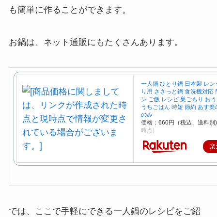
も簡単に作ることができます。
お鍋は、ネット通販にもたくさんあります。
一人鍋 ひとり鍋 日本製 レン
り用 ささっと鍋 食洗機対応 
ン ご飯 レシピ 巣ごもり お
うちごはん 時短 節約 あす楽
のみ
価格：660円（税込、送料別
時点)
楽
では、ここで手軽にできる一人鍋のレシピをご紹