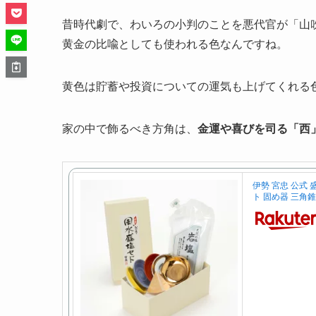
昔時代劇で、わいろの小判のことを悪代官が「山
黄金の比喩としても使われる色なんですね。
黄色は貯蓄や投資についての運気も上げてくれる
家の中で飾るべき方角は、
金運や喜びを司る「西
伊勢 宮忠 公式 
ト 固め器 三角錐