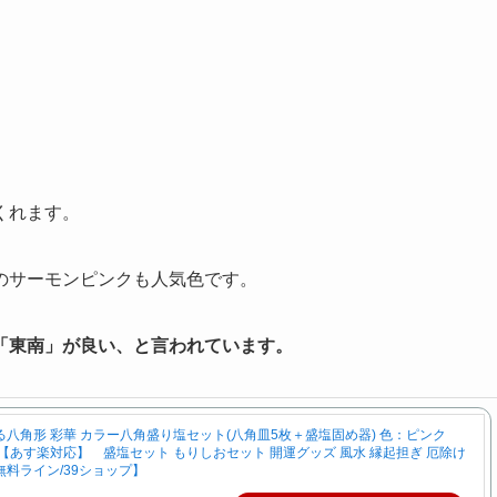
くれます。
のサーモンピンクも人気色です。
「東南」が良い、と言われています。
八角形 彩華 カラー八角盛り塩セット(八角皿5枚＋盛塩固め器) 色：ピンク
【あす楽対応】 盛塩セット もりしおセット 開運グッズ 風水 縁起担ぎ 厄除け
料ライン/39ショップ】