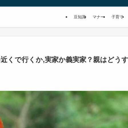
豆知識
マナー
子育て
近くで行くか,実家か義実家？親はどう