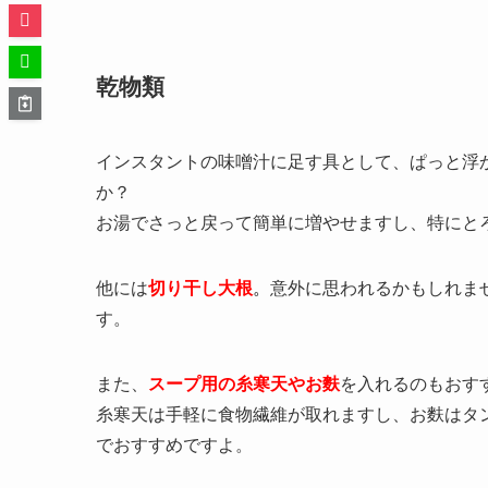
乾物類
インスタントの味噌汁に足す具として、ぱっと浮
か？
お湯でさっと戻って簡単に増やせますし、特にと
他には
切り干し大根
。
意外に思われるかもしれま
す。
また、
スープ用の糸寒天やお麩
を入れるのもおす
糸寒天は手軽に食物繊維が取れますし、お麩はタ
でおすすめですよ。