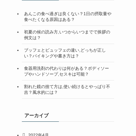
検
索
あんこの食べ過ぎは良くない？1日の摂取量や
食べたくなる原因はある？
初夏の候の読み方,いつからいつまでで挨拶の
例文は？
ブッフェとビュッフェの違い,どっちが正し
い？バイキングや書き方は？
食器用洗剤の代わりは何がある？ボディソー
プやハンドソープ,セスキは可能？
割れた鏡の捨て方は,使い続けるとやっぱり不
吉？風水的には？
アーカイブ
2022年4月