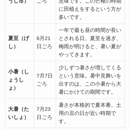
うしゅ）
ごろ
意味です。この芒種の時期
に田植えをするという方が
多いです。
一年で最も昼の時間が長い
夏至（げ
6月21
とされる日。夏至を過ぎ、
し）
日ごろ
梅雨が明けると、暑い夏が
やってきます。
少しずつ暑さが増してくる
小暑（し
7月7日
という意味。暑中見舞いを
ょうし
ごろ
出すのは、この小暑から大
ょ）
暑にかけての期間です。
暑さが本格的で夏本番。土
大暑（た
7月23
用の丑の日が近い時期で
いしょ）
日ごろ
す。