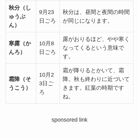
秋分（し
9月23
秋分は、昼間と夜間の時間
ゅうぶ
日ごろ
が同じになります。
ん）
露がおりるほど、やや寒く
寒露（か
10月8
なってくるという意味で
んろ）
日ごろ
す。
霜が降りるとかいて、霜
10月2
霜降（そ
降。秋も終わりに近づいて
3日ご
うこう）
きます。紅葉の時期です
ろ
ね。
sponsored link