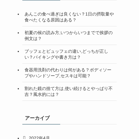
検
索
あんこの食べ過ぎは良くない？1日の摂取量や
食べたくなる原因はある？
初夏の候の読み方,いつからいつまでで挨拶の
例文は？
ブッフェとビュッフェの違い,どっちが正し
い？バイキングや書き方は？
食器用洗剤の代わりは何がある？ボディソー
プやハンドソープ,セスキは可能？
割れた鏡の捨て方は,使い続けるとやっぱり不
吉？風水的には？
アーカイブ
2022年4月