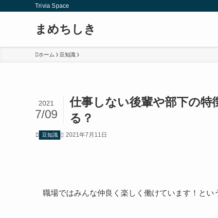
Trivia Space
まめちしき
ホーム
豆知識
仕事しない後輩や部下の特
2021
7/09
る？
2021年7月11日
豆知識
職場ではみんな仲良く楽しく働けています！とい