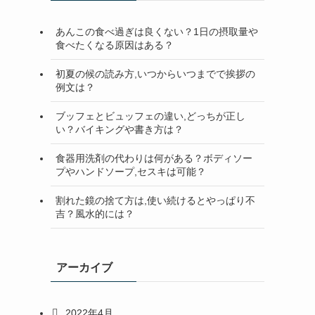
検
索
あんこの食べ過ぎは良くない？1日の摂取量や
食べたくなる原因はある？
初夏の候の読み方,いつからいつまでで挨拶の
例文は？
ブッフェとビュッフェの違い,どっちが正し
い？バイキングや書き方は？
食器用洗剤の代わりは何がある？ボディソー
プやハンドソープ,セスキは可能？
割れた鏡の捨て方は,使い続けるとやっぱり不
吉？風水的には？
アーカイブ
2022年4月