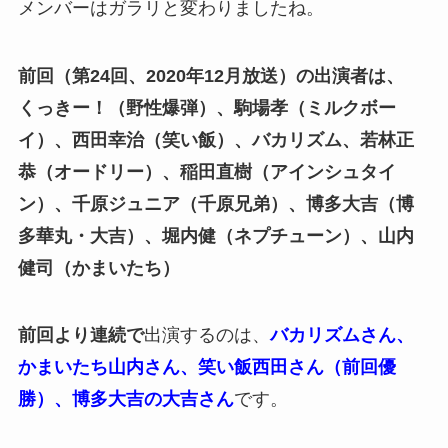
メンバーはガラリと変わりましたね。
前回（第24回、2020年12月放送）の出演者は、
くっきー！（野性爆弾）、駒場孝（ミルクボー
イ）、西田幸治（笑い飯）、バカリズム、若林正
恭（オードリー）、稲田直樹（アインシュタイ
ン）、千原ジュニア（千原兄弟）、博多大吉（博
多華丸・大吉）、堀内健（ネプチューン）、山内
健司（かまいたち）
前回より
連続で
出演するのは、
バカリズムさん、
かまいたち山内さん、笑い飯西田さん（前回優
勝）、博多大吉の大吉さん
です。